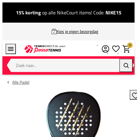
15% korting
op alle NikeCourt items! Code:
NIKE15
Kies je eigen bezorgdag
0
Verlanglijstj
Winkel
Zoek naar...
Zoeke
Alle Padel
T