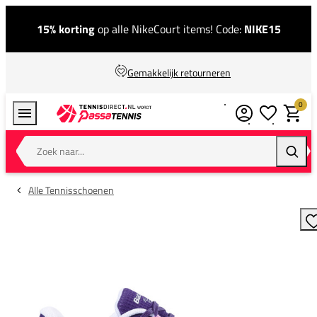
15% korting
op alle NikeCourt items! Code:
NIKE15
Gemakkelijk retourneren
0
Verlanglijstj
Winkel
Zoek naar...
Zoeke
Alle Tennisschoenen
T