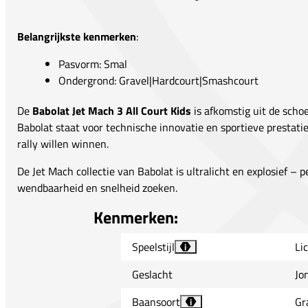
Belangrijkste kenmerken
:
Pasvorm: Smal
Ondergrond: Gravel|Hardcourt|Smashcourt
De
Babolat Jet Mach 3 All Court Kids
is afkomstig uit de scho
Babolat staat voor technische innovatie en sportieve prestati
rally willen winnen.
De Jet Mach collectie van Babolat is ultralicht en explosief – p
wendbaarheid en snelheid zoeken.
Kenmerken:
Speelstijl
Li
i
Geslacht
Jo
Baansoort
Gr
i