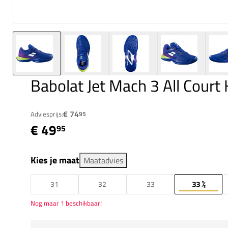
Babolat Jet Mach 3 All Court 
€ 74
Adviesprijs:
95
€ 49
95
Kies je maat
Maatadvies
31
32
33
33 ½
Nog maar 1 beschikbaar!