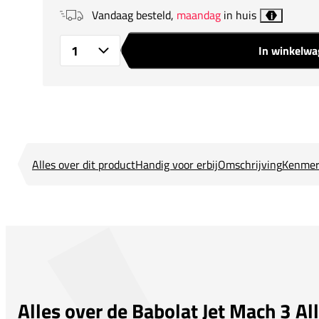
Vandaag besteld,
maandag
in huis
i
In winkelw
Aantal
Alles over dit product
Handig voor erbij
Omschrijving
Kenmer
Alles over de Babolat Jet Mach 3 All