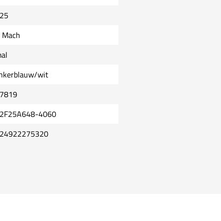
25
t Mach
al
nkerblauw/wit
7819
2F25A648-4060
24922275320