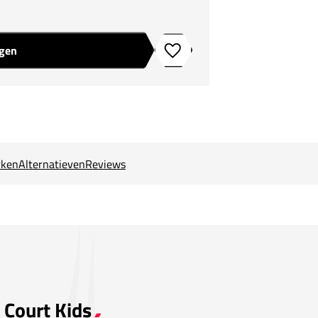
agen
Toevoegen aan verlanglijstje
ken
Alternatieven
Reviews
 Court Kids