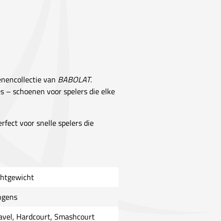
enencollectie van
BABOLAT
.
es – schoenen voor spelers die elke
erfect voor snelle spelers die
chtgewicht
ngens
avel, Hardcourt, Smashcourt