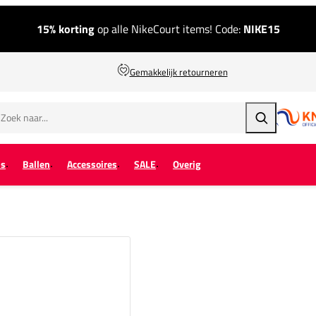
15% korting
op alle NikeCourt items! Code:
NIKE15
Gemakkelijk retourneren
Zoeken
ps
Ballen
Accessoires
SALE
Overig