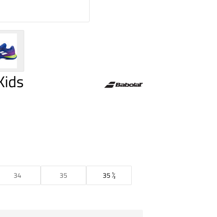
Kids
34
35
35 ½