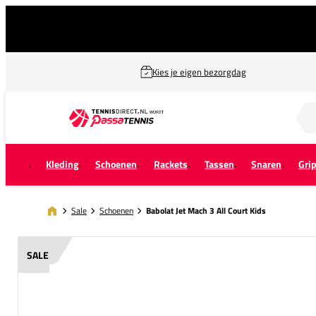
Kies je eigen bezorgdag
Zoek naar...
Kleding
Schoenen
Rackets
Tassen
Snaren
Gri
Sale
Schoenen
Babolat Jet Mach 3 All Court Kids
SALE