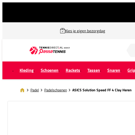
Kies je eigen bezorgdag
Zoek naar...
Kleding
Schoenen
Rackets
Tassen
Snaren
Gri
Padel
Padelschoenen
ASICS Solution Speed FF 4 Clay Heren