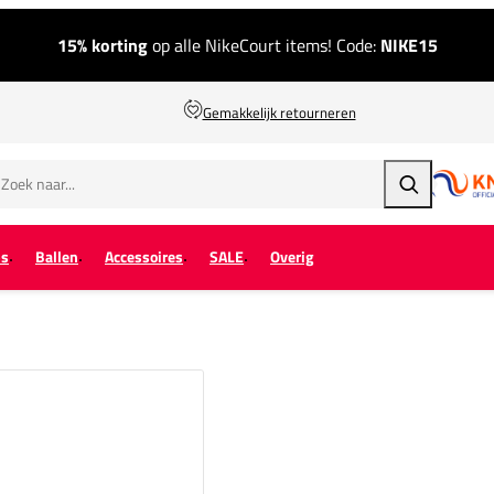
15% korting
op alle NikeCourt items! Code:
NIKE15
Gemakkelijk retourneren
Zoeken
ps
Ballen
Accessoires
SALE
Overig