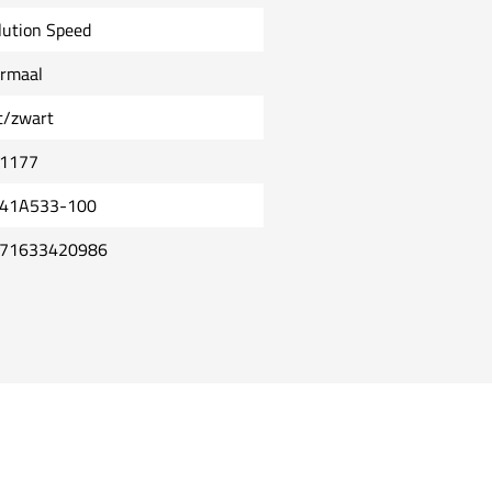
lution Speed
rmaal
t/zwart
1177
41A533-100
71633420986