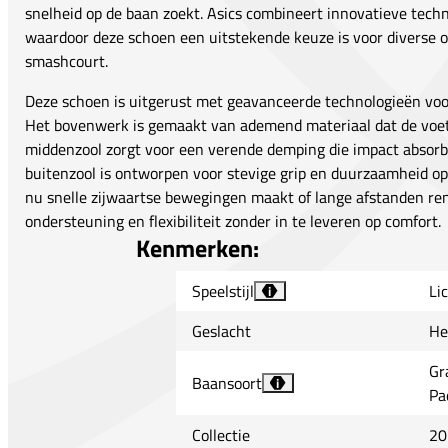
snelheid op de baan zoekt. Asics combineert innovatieve tech
waardoor deze schoen een uitstekende keuze is voor diverse o
smashcourt.
Deze schoen is uitgerust met geavanceerde technologieën voor
Het bovenwerk is gemaakt van ademend materiaal dat de voet 
middenzool zorgt voor een verende demping die impact absorb
buitenzool is ontworpen voor stevige grip en duurzaamheid op
nu snelle zijwaartse bewegingen maakt of lange afstanden ren
ondersteuning en flexibiliteit zonder in te leveren op comfort.
Kenmerken:
Speelstijl
Li
i
Geslacht
He
Gr
Baansoort
i
Pa
Collectie
20