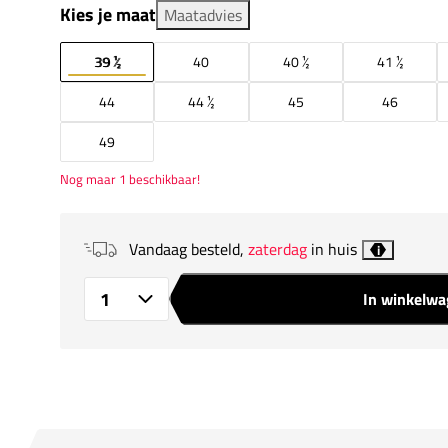
Kies je maat
Maatadvies
39 ½
40
40 ½
41 ½
44
44 ½
45
46
49
Nog maar 1 beschikbaar!
Vandaag besteld,
zaterdag
in huis
i
In winkelw
Aantal