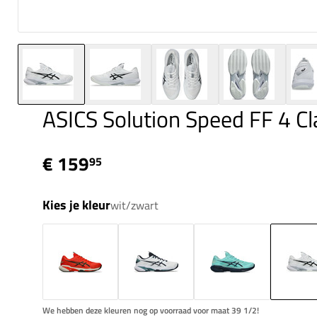
ASICS Solution Speed FF 4 C
€ 159
95
Kies je kleur
wit/zwart
We hebben deze kleuren nog op voorraad voor maat 39 1/2!