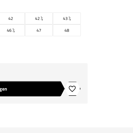
42
42 ½
43 ½
46 ½
47
48
agen
Toevoegen aan verlanglijstje