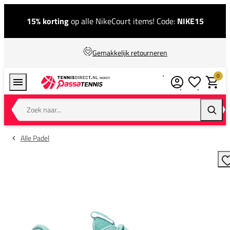
15% korting
op alle NikeCourt items! Code:
NIKE15
Gemakkelijk retourneren
0
Verlanglijstj
Winkel
Zoek naar...
Zoeke
Alle Padel
T