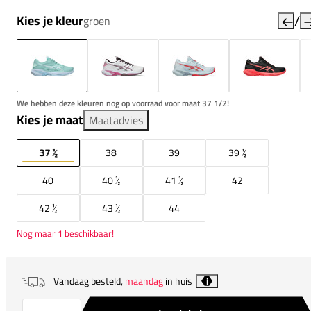
/
Kies je kleur
groen
We hebben deze kleuren nog op voorraad voor maat 37 1/2!
Kies je maat
Maatadvies
37 ½
38
39
39 ½
40
40 ½
41 ½
42
42 ½
43 ½
44
Nog maar 1 beschikbaar!
Vandaag besteld,
maandag
in huis
i