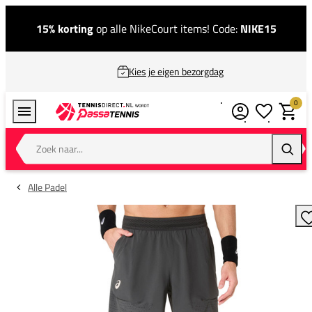
15% korting
op alle NikeCourt items! Code:
NIKE15
Kies je eigen bezorgdag
0
Verlanglijstj
Winkel
Zoek naar...
Zoeke
Alle Padel
T