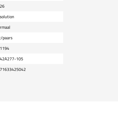
26
solution
rmaal
t/paars
1194
42A277-105
71633425042