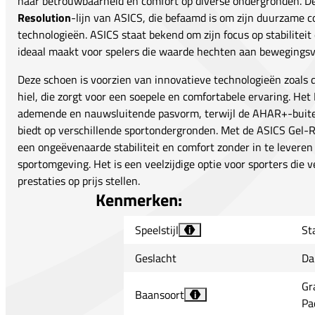
naar betrouwbaarheid en comfort op diverse ondergronden. D
Resolution
-lijn van ASICS, die befaamd is om zijn duurzame 
technologieën. ASICS staat bekend om zijn focus op stabilitei
ideaal maakt voor spelers die waarde hechten aan bewegingsvri
Deze schoen is voorzien van innovatieve technologieën zoals
hiel, die zorgt voor een soepele en comfortabele ervaring. Het
ademende en nauwsluitende pasvorm, terwijl de AHAR+-buite
biedt op verschillende sportondergronden. Met de ASICS Gel-R
een ongeëvenaarde stabiliteit en comfort zonder in te leveren
sportomgeving. Het is een veelzijdige optie voor sporters die 
prestaties op prijs stellen.
Kenmerken:
Speelstijl
Sta
i
Geslacht
Da
Gr
Baansoort
i
Pa