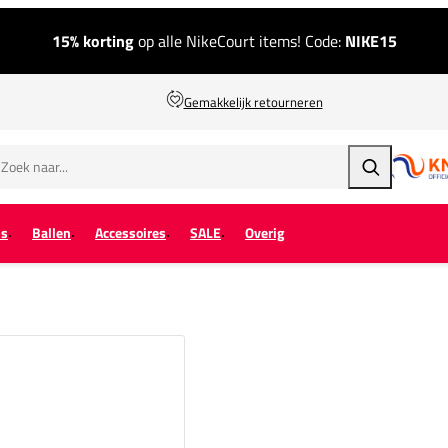
15% korting
op alle NikeCourt items! Code:
NIKE15
Gemakkelijk retourneren
Zoeken
ps
Ballen
Accessoires
SALE
Overig