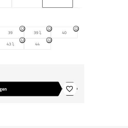
39
39 ½
40
43 ½
44
agen
Toevoegen aan verlanglijstje