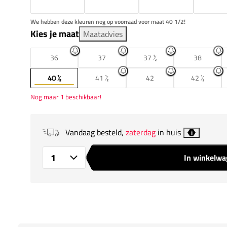
We hebben deze kleuren nog op voorraad voor maat 40 1/2!
Kies je maat
Maatadvies
36
37
37 ½
38
40 ½
41 ½
42
42 ½
Nog maar 1 beschikbaar!
Vandaag besteld,
zaterdag
in huis
i
In winkelw
Aantal