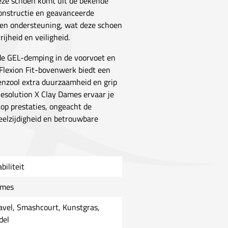
eze schoen komt uit de bekende
constructie en geavanceerde
t en ondersteuning, wat deze schoen
jheid en veiligheid.
 de GEL-demping in de voorvoet en
 Flexion Fit-bovenwerk biedt een
nzool extra duurzaamheid en grip
esolution X Clay Dames ervaar je
 op prestaties, ongeacht de
veelzijdigheid en betrouwbare
biliteit
mes
avel, Smashcourt, Kunstgras,
del