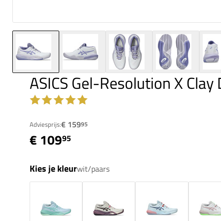
ASICS Gel-Resolution X Cla
€ 159
Adviesprijs:
95
€ 109
95
Kies je kleur
wit/paars