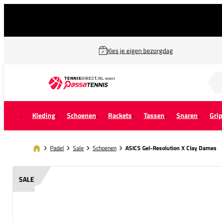
Kies je eigen bezorgdag
Zoek naar...
Kleding
Schoenen
Rackets
Tassen
Snaren
Gri
Padel
Sale
Schoenen
ASICS Gel-Resolution X Clay Dames
SALE