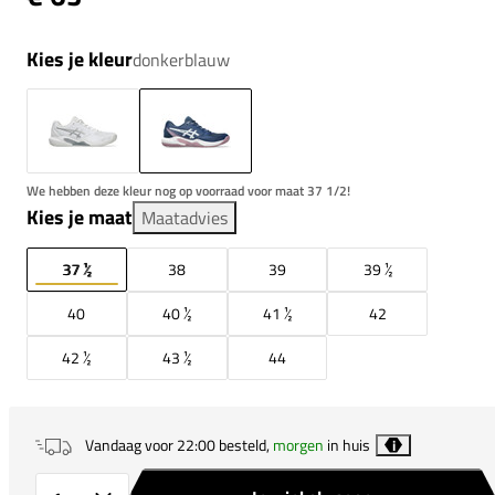
Kies je kleur
donkerblauw
We hebben deze kleur nog op voorraad voor maat 37 1/2!
Kies je maat
Maatadvies
37 ½
38
39
39 ½
40
40 ½
41 ½
42
42 ½
43 ½
44
Vandaag voor 22:00 besteld,
morgen
in huis
i