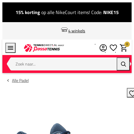
15% korting
op alle NikeCourt items! Code:
NIKE15
4 winkels
0
Verlanglijstj
Winkel
Zoek naar...
Zoeke
Alle Padel
T