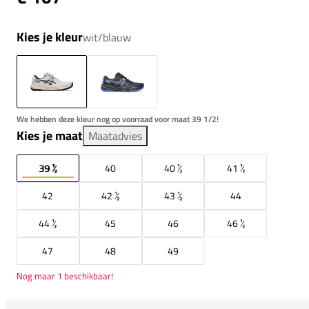
Kies je kleur
wit/blauw
We hebben deze kleur nog op voorraad voor maat 39 1/2!
Kies je maat
Maatadvies
39 ½
40
40 ½
41 ½
42
42 ½
43 ½
44
44 ½
45
46
46 ½
47
48
49
Nog maar 1 beschikbaar!