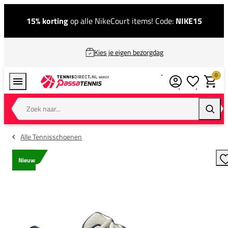
15% korting
op alle NikeCourt items! Code:
NIKE15
Kies je eigen bezorgdag
0
Verlanglijstj
Winkel
Zoek naar...
Zoeke
Alle Tennisschoenen
Nieuw
T