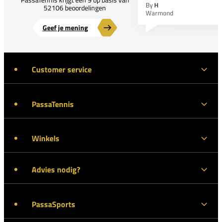
By
H
52106 beoordelingen
Warmond
Geef je mening
Customer service
PassaTennis
Winkels
Advies nodig?
PassaSports