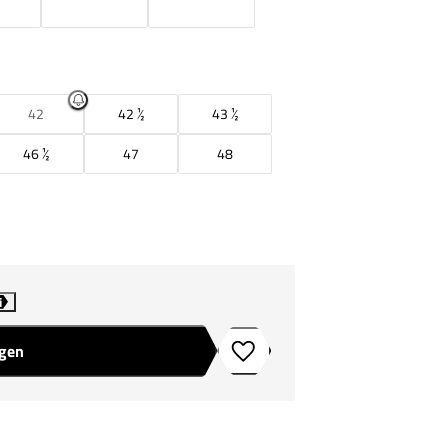
42
42 ½
43 ½
46 ½
47
48
i
agen
Toevoegen aan verlanglijstje