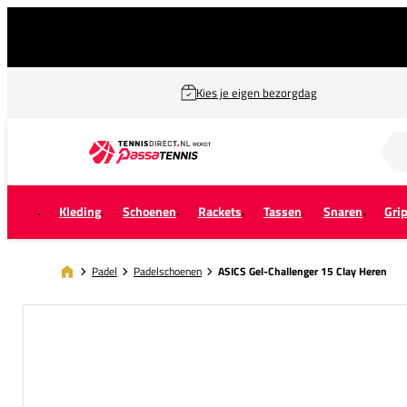
Kies je eigen bezorgdag
Zoek naar...
Kleding
Schoenen
Rackets
Tassen
Snaren
Gri
Padel
Padelschoenen
ASICS Gel-Challenger 15 Clay Heren