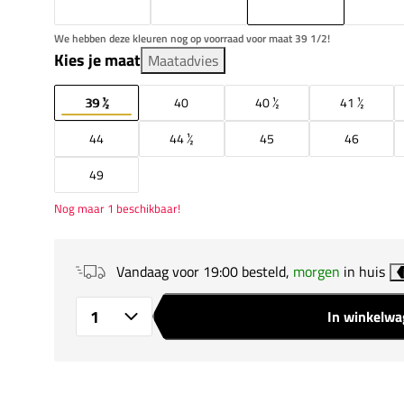
We hebben deze kleuren nog op voorraad voor maat 39 1/2!
Kies je maat
Maatadvies
39 ½
40
40 ½
41 ½
44
44 ½
45
46
49
Nog maar 1 beschikbaar!
Vandaag voor 19:00 besteld,
morgen
in huis
In winkelw
Aantal