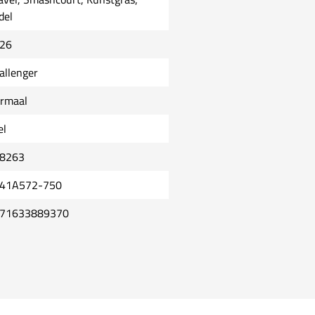
del
26
allenger
rmaal
el
8263
41A572-750
71633889370