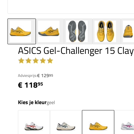
ASICS Gel-Challenger 15 Cla
€ 129
Adviesprijs:
95
€ 118
95
Kies je kleur
geel