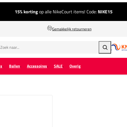
15% korting
op alle NikeCourt items! Code:
NIKE15
Gemakkelijk retourneren
Zoeken
ps
Ballen
Accessoires
SALE
Overig