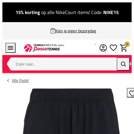
15% korting
op alle NikeCourt items! Code:
NIKE15
Kies je eigen bezorgdag
0
Verlanglijstj
Winkel
Zoek naar...
Zoeke
Alle Padel
T