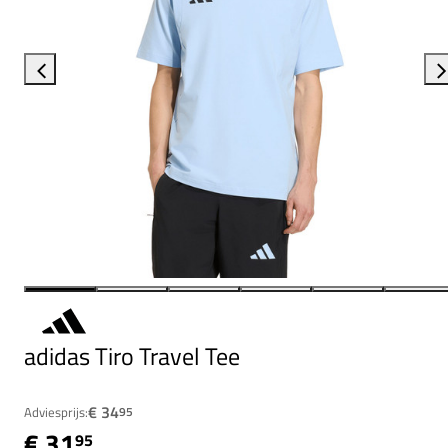
adidas Tiro Travel Tee
€ 34
Adviesprijs:
95
€ 31
95