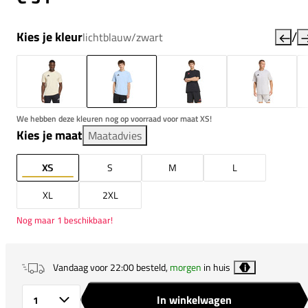
/
Kies je kleur
lichtblauw/zwart
We hebben deze kleuren nog op voorraad voor maat XS!
Kies je maat
Maatadvies
XS
S
M
L
XL
2XL
Nog maar 1 beschikbaar!
Vandaag voor 22:00 besteld,
morgen
in huis
i
In winkelwagen
Aantal