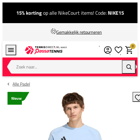
15% korting
op alle NikeCourt items! Code:
NIKE15
Gemakkelijk retourneren
0
Verlanglijstj
Winkel
Zoek naar...
Zoeke
Alle Padel
Nieuw
T