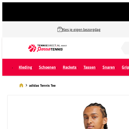
Kies je eigen bezorgdag
Zoek naar...
Kleding
Schoenen
Rackets
Tassen
Snaren
Gri
adidas Tennis Tee