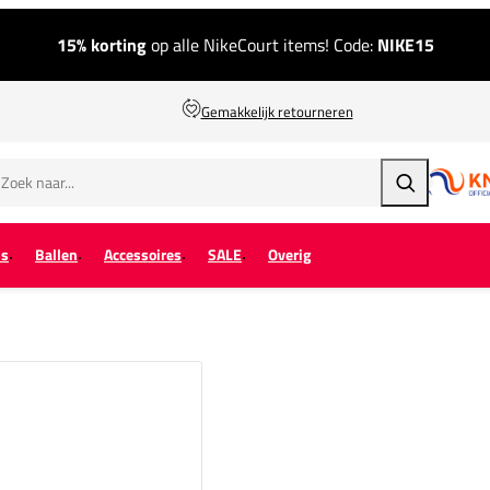
15% korting
op alle NikeCourt items! Code:
NIKE15
Gemakkelijk retourneren
Zoeken
ps
Ballen
Accessoires
SALE
Overig