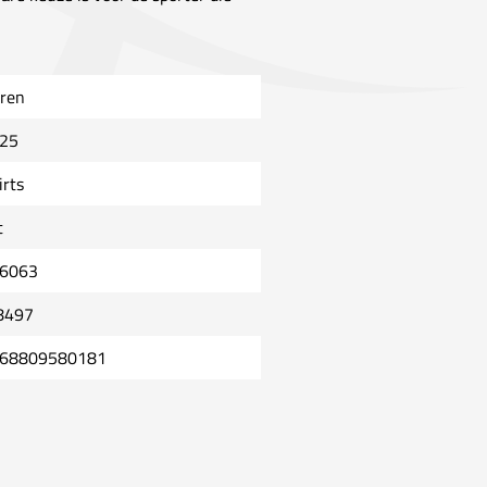
ren
25
irts
t
6063
8497
68809580181