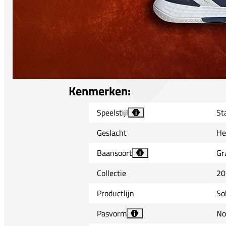
Kenmerken:
Speelstijl
Sta
i
Geslacht
He
Baansoort
Gr
i
Collectie
20
Productlijn
So
Pasvorm
No
i