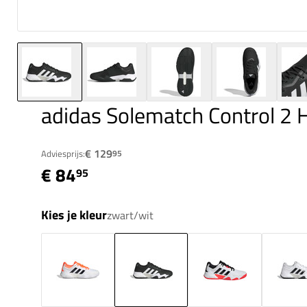
adidas Solematch Control 2 
€ 129
Adviesprijs:
95
€ 84
95
Kies je kleur
zwart/wit