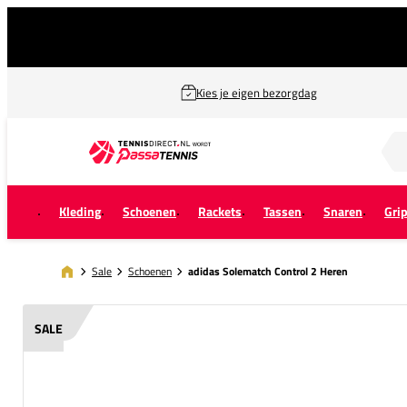
Kies je eigen bezorgdag
Zoek naar...
Kleding
Schoenen
Rackets
Tassen
Snaren
Gri
Sale
Schoenen
adidas Solematch Control 2 Heren
SALE