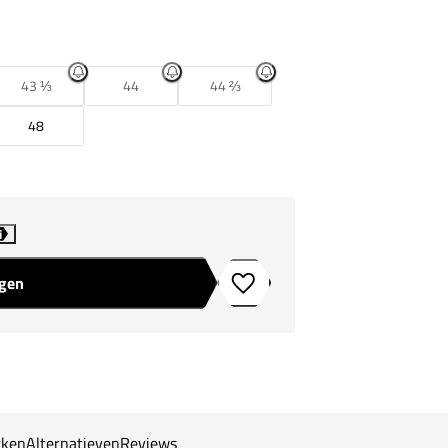
43 ⅓
44
44 ⅔
48
i
agen
Toevoegen aan verlanglijstje
ken
Alternatieven
Reviews