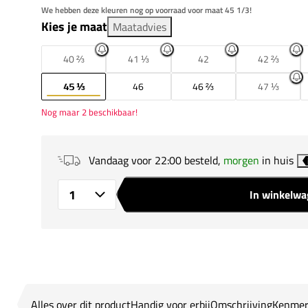
We hebben deze kleuren nog op voorraad voor maat 45 1/3!
Kies je maat
Maatadvies
40 ⅔
41 ⅓
42
42 ⅔
45 ⅓
46
46 ⅔
47 ⅓
Nog maar 2 beschikbaar!
Vandaag voor 22:00 besteld,
morgen
in huis
In winkelw
Aantal
Alles over dit product
Handig voor erbij
Omschrijving
Kenmer