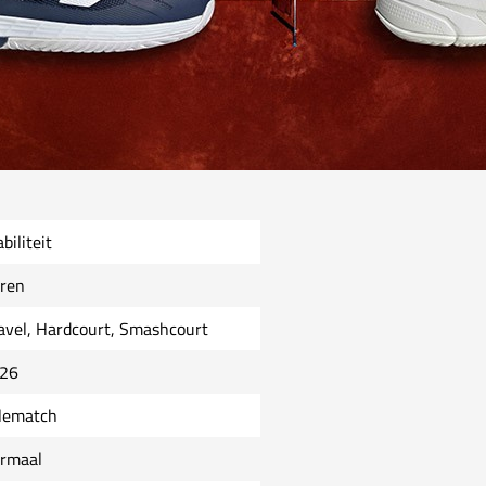
biliteit
ren
avel, Hardcourt, Smashcourt
26
lematch
rmaal