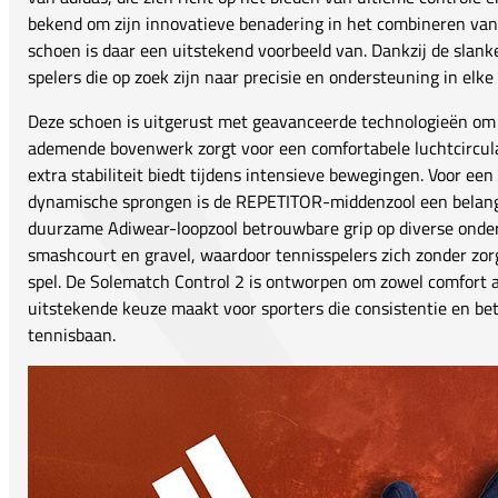
bekend om zijn innovatieve benadering in het combineren van st
schoen is daar een uitstekend voorbeeld van. Dankzij de slank
spelers die op zoek zijn naar precisie en ondersteuning in elke 
Deze schoen is uitgerust met geavanceerde technologieën om 
ademende bovenwerk zorgt voor een comfortabele luchtcircula
extra stabiliteit biedt tijdens intensieve bewegingen. Voor e
dynamische sprongen is de REPETITOR-middenzool een belangr
duurzame Adiwear-loopzool betrouwbare grip op diverse onder
smashcourt en gravel, waardoor tennisspelers zich zonder z
spel. De Solematch Control 2 is ontworpen om zowel comfort a
uitstekende keuze maakt voor sporters die consistentie en b
tennisbaan.