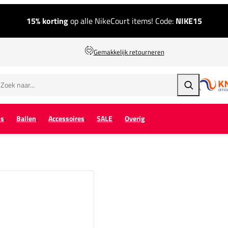
15% korting
op alle NikeCourt items! Code:
NIKE15
Gemakkelijk retourneren
Zoeken
ps
Ballen
Accessoires
SALE
Overig