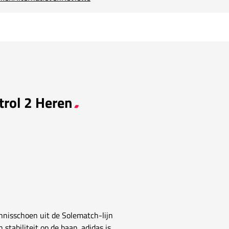
trol 2 Heren
nnisschoen uit de Solematch-lijn
 stabiliteit op de baan. adidas is