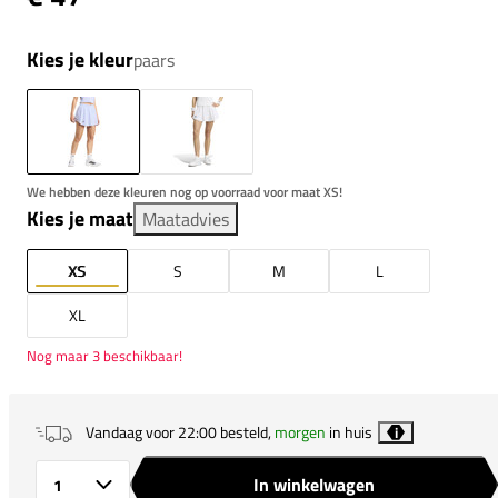
Kies je kleur
paars
We hebben deze kleuren nog op voorraad voor maat XS!
Kies je maat
Maatadvies
XS
S
M
L
XL
Nog maar 3 beschikbaar!
Vandaag voor 22:00 besteld,
morgen
in huis
i
In winkelwagen
Aantal