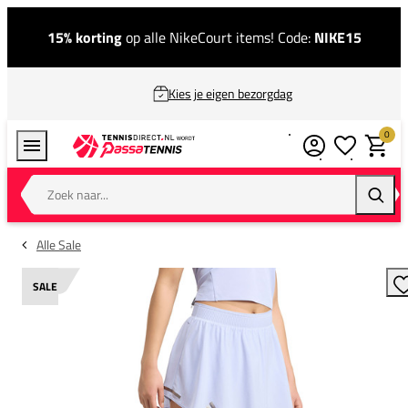
15% korting
op alle NikeCourt items! Code:
NIKE15
Kies je eigen bezorgdag
0
Verlanglijstj
Winkel
Zoek naar...
Zoeke
Alle Sale
SALE
T