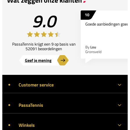
9.0
10
Goede aanbiedingen goede
PassaTennis krijgt een 9 op basis van
By
Lou
52091 beoordelingen
Gronsveld
Geef je mening
Customer service
PassaTennis
Winkels