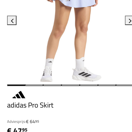
adidas Pro Skirt
€ 64
Adviesprijs:
95
€ 47
95