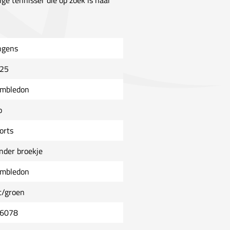
ge tennisser die op zoek is naar
ngens
25
mbledon
o
orts
nder broekje
mbledon
t/groen
6078