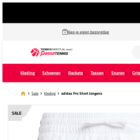
Kies je eigen bezorgdag
Zoek naar...
Kleding
Schoenen
Rackets
Tassen
Snaren
Gri
Sale
Kleding
adidas Pro Short Jongens
SALE