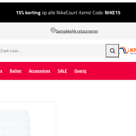
15% korting
op alle NikeCourt items! Code:
NIKE15
Gemakkelijk retourneren
Zoeken
ps
Ballen
Accessoires
SALE
Overig