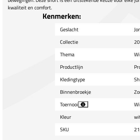
bewegingen. Deze short is een uitstekende keuze voor elke jon
kwaliteit en comfort.
Kenmerken:
Geslacht
Jo
Collectie
20
Thema
Wi
Productlijn
Pr
Kledingtype
Sh
Binnenbroekje
Zo
Toernooi
Wi
i
Kleur
wi
SKU
21