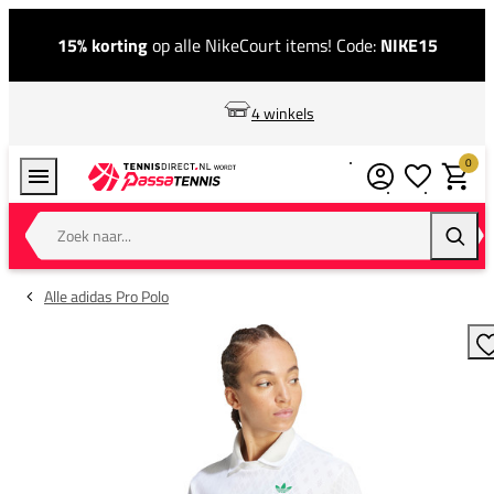
15% korting
op alle NikeCourt items! Code:
NIKE15
4 winkels
0
Verlanglijstj
Winkel
Zoek naar...
Zoeke
Alle adidas Pro Polo
T