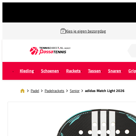
Kies je eigen bezorgdag
Zoek naar...
Kleding
Schoenen
Rackets
Tassen
Snaren
Gri
Padel
Padelrackets
Senior
adidas Match Light 2026