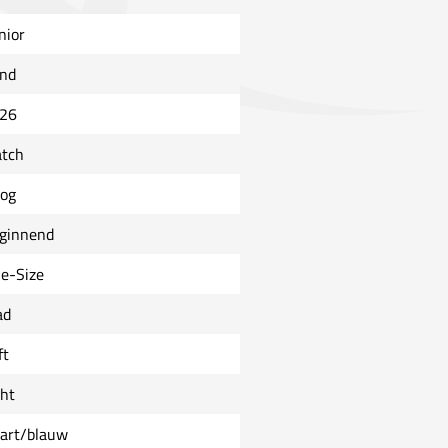
nior
nd
26
tch
og
ginnend
e-Size
ad
ft
cht
art/blauw