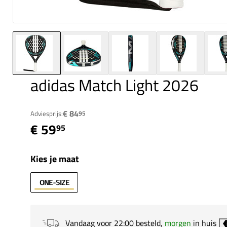
adidas Match Light 2026
€ 84
Adviesprijs:
95
€ 59
95
Kies je maat
ONE-SIZE
Vandaag voor 22:00 besteld,
morgen
in huis