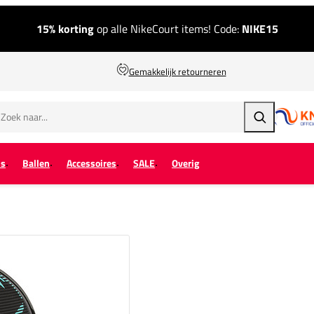
15% korting
op alle NikeCourt items! Code:
NIKE15
Gemakkelijk retourneren
Zoeken
ps
Ballen
Accessoires
SALE
Overig