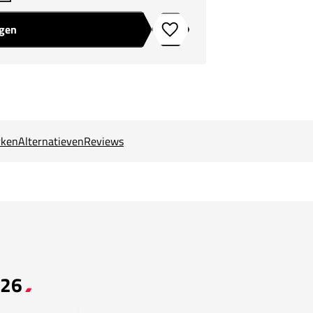
agen
Toevoegen aan verlanglijstje
ken
Alternatieven
Reviews
026