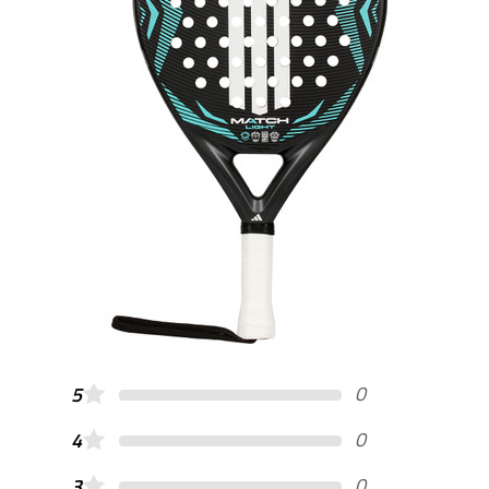
0
5
0
4
0
3