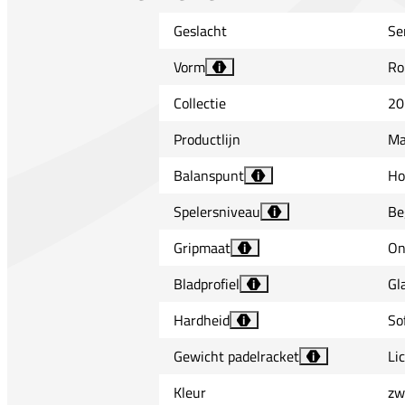
Geslacht
Se
Vorm
Ro
i
Collectie
20
Productlijn
Ma
Balanspunt
Ho
i
Spelersniveau
Be
i
Gripmaat
On
i
Bladprofiel
Gl
i
Hardheid
So
i
Gewicht padelracket
Li
i
Kleur
zw