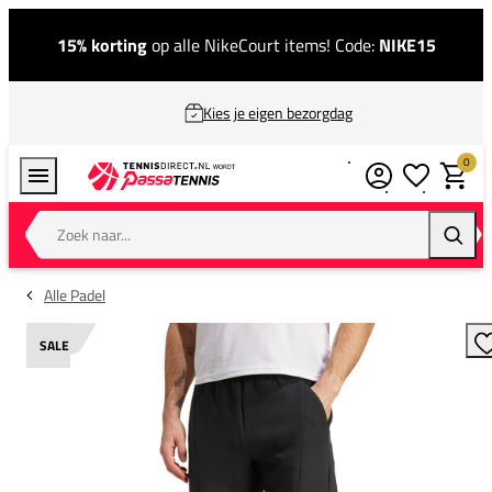
15% korting
op alle NikeCourt items! Code:
NIKE15
Kies je eigen bezorgdag
0
Verlanglijstj
Winkel
Zoek naar...
Zoeke
Alle Padel
SALE
T