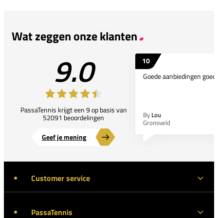
Wat zeggen onze klanten
9.0
10
Goede aanbiedingen goede
PassaTennis krijgt een 9 op basis van
By
Lou
52091 beoordelingen
Gronsveld
Geef je mening
Customer service
PassaTennis