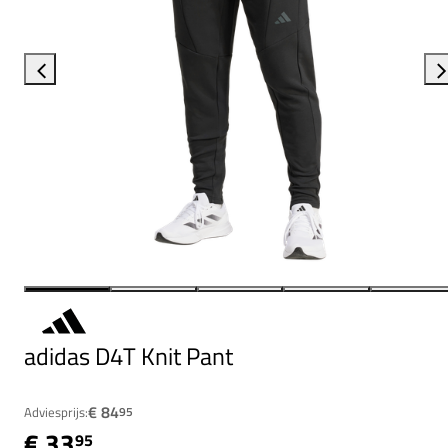
adidas D4T Knit Pant
€ 84
Adviesprijs:
95
€ 33
95