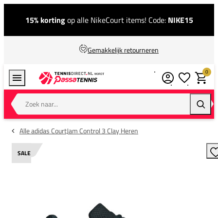
15% korting
op alle NikeCourt items! Code:
NIKE15
Gemakkelijk retourneren
0
Verlanglijstj
Winkel
Zoek naar...
Zoeke
Alle adidas CourtJam Control 3 Clay Heren
SALE
T