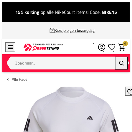
15% korting
op alle NikeCourt items! Code:
NIKE15
Kies je eigen bezorgdag
0
Verlanglijstj
Winkel
Zoek naar...
Zoeke
Alle Padel
T