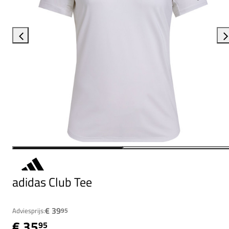
adidas Club Tee
€ 39
Adviesprijs:
95
€ 35
95