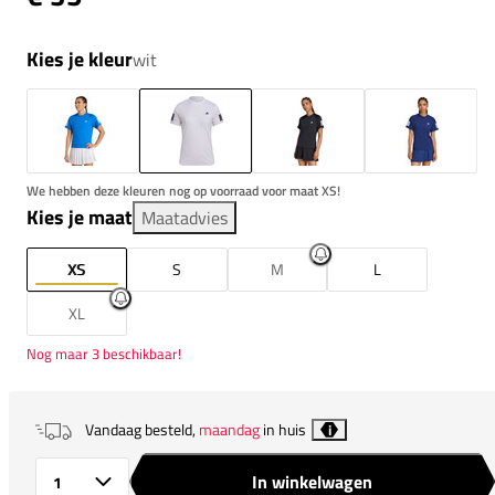
Kies je kleur
wit
We hebben deze kleuren nog op voorraad voor maat XS!
Kies je maat
Maatadvies
XS
S
M
L
XL
Nog maar 3 beschikbaar!
Vandaag besteld,
maandag
in huis
i
In winkelwagen
Aantal