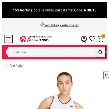
15% korting
op alle NikeCourt items! Code:
NIKE15
Gemakkelijk retourneren
0
Verlanglijstj
Winkel
Zoek naar...
Zoeke
Alle Padel
T