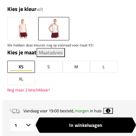
Kies je kleur
wit
We hebben deze kleuren nog op voorraad voor maat XS!
Kies je maat
Maatadvies
XS
S
M
L
XL
Nog maar 2 beschikbaar!
Vandaag voor 19:00 besteld,
morgen
in huis
i
In winkelwagen
Aantal