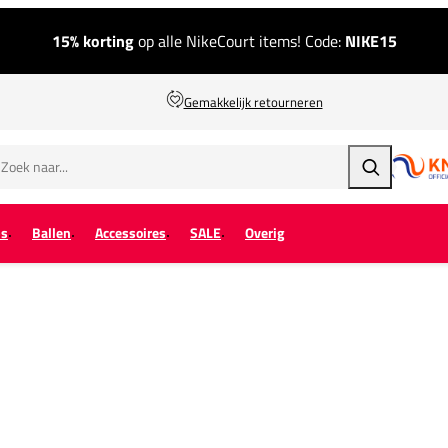
15% korting
op alle NikeCourt items! Code:
NIKE15
Gemakkelijk retourneren
Zoeken
ps
Ballen
Accessoires
SALE
Overig