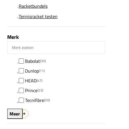
Racketbundels
Tennisracket testen
Merk
Merk zoeken
Babolat
(35)
Dunlop
(11)
HEAD
(47)
Prince
(23)
Tecnifibre
(20)
Meer