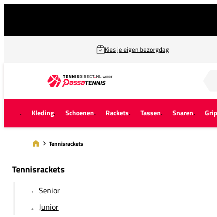
Kies je eigen bezorgdag
Zoek naar...
Kleding
Schoenen
Rackets
Tassen
Snaren
Gri
Tennisrackets
Tennisrackets
Senior
Junior