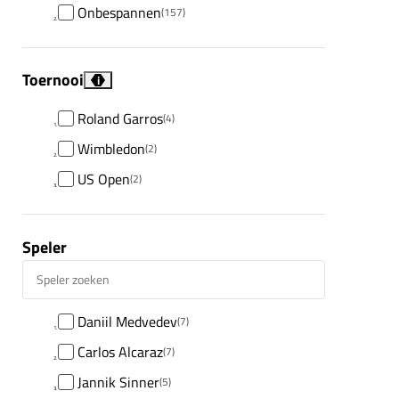
Onbespannen
(157)
Toernooi
i
Roland Garros
(4)
Wimbledon
(2)
US Open
(2)
Speler
Speler zoeken
Daniil Medvedev
(7)
Carlos Alcaraz
(7)
Jannik Sinner
(5)