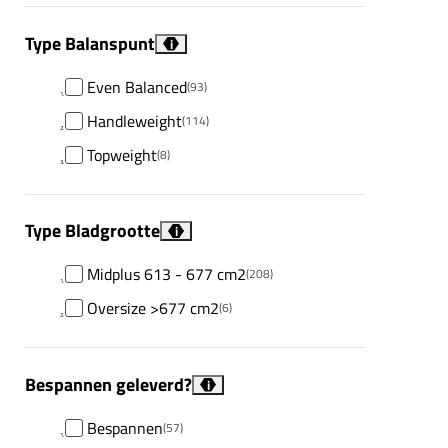
Type Balanspunt
i
Even Balanced
(93)
Handleweight
(114)
Topweight
(8)
Type Bladgrootte
i
Midplus 613 - 677 cm2
(208)
Oversize >677 cm2
(6)
Bespannen geleverd?
i
Bespannen
(57)