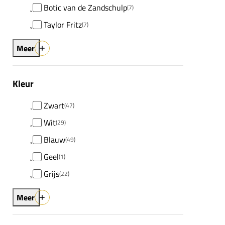
Botic van de Zandschulp
(7)
Taylor Fritz
(7)
Meer
Kleur
Zwart
(47)
Wit
(29)
Blauw
(49)
Geel
(1)
Grijs
(22)
Meer