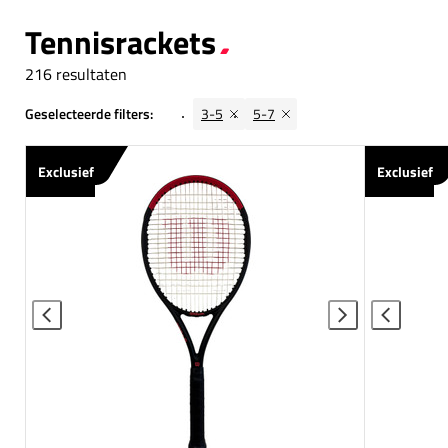
Tennisrackets
216 resultaten
Geselecteerde filters:
3-5
5-7
Exclusief
Exclusief