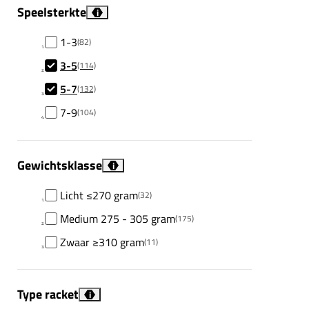
Speelsterkte
i
1-3
(82)
3-5
(114)
5-7
(132)
7-9
(104)
Gewichtsklasse
i
Licht ≤270 gram
(32)
Medium 275 - 305 gram
(175)
Zwaar ≥310 gram
(11)
Type racket
i