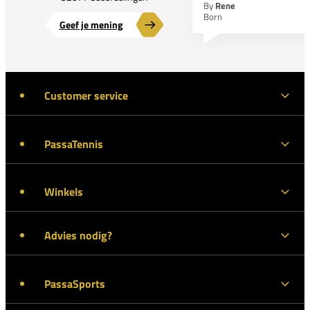
By
Rene
Born
Geef je mening
Customer service
PassaTennis
Winkels
Advies nodig?
PassaSports