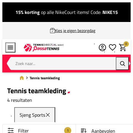
15% korting
op alle NikeCourt items! Code:
NIKE15
Kies je eigen bezorgdag
0
Verlanglijstj
Winkel
Zoek naar...
Zoeke
Tennis teamkleding
Tennis teamkleding
4 resultaten
Sjeng Sports
Filter
1