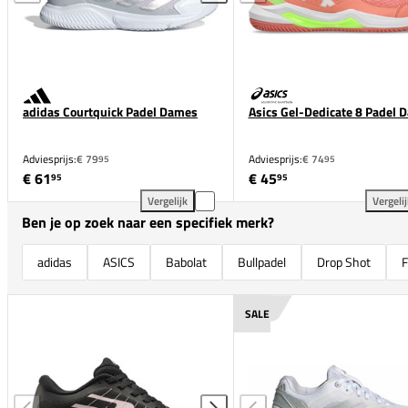
adidas Courtquick Padel Dames
Asics Gel-Dedicate 8 Padel 
Adviesprijs:
€ 79
Adviesprijs:
€ 74
95
95
€ 61
€ 45
95
95
Vergelijk
Vergeli
adidas Courtquick Padel Dames toevoegen aan verge
Asi
Ben je op zoek naar een specifiek merk?
adidas
ASICS
Babolat
Bullpadel
Drop Shot
F
SALE