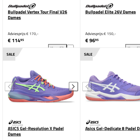
Bullpadel Vertex Tour Final V26
Bullpadel Elite 26V Dames
Dames
Adviesprijs:
€ 170,-
Adviesprijs:
€ 150,-
€ 114
€ 96
95
95
Vergelijk
Vergeli
Bullpadel Vertex Tour Final V26 Dames toevoegen a
Bul
SALE
SALE
ASICS Gel-Resolution X Padel
Asics Gel-Dedicate 8 Padel 
Dames