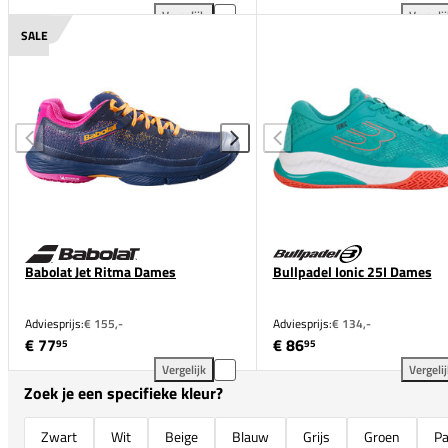
Vergelijk
Vergeli
K-Swiss Tura Team Padel Dames toevoegen aan verg
ASI
SALE
Babolat Jet Ritma Dames
Bullpadel Ionic 25I Dames
Adviesprijs:
€ 155,-
Adviesprijs:
€ 134,-
€ 77
€ 86
95
95
Vergelijk
Vergeli
Babolat Jet Ritma Dames toevoegen aan vergelijkin
Bul
Zoek je een specifieke kleur?
Zwart
Wit
Beige
Blauw
Grijs
Groen
Pa