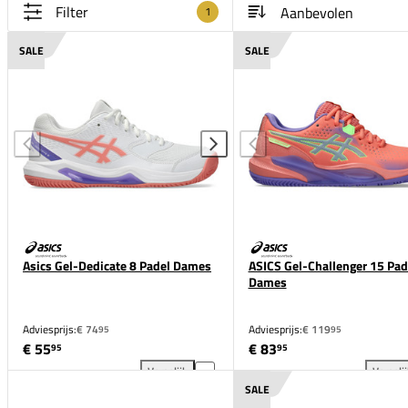
Filter
1
SALE
SALE
Asics Gel-Dedicate 8 Padel Dames
ASICS Gel-Challenger 15 Pad
Dames
Adviesprijs:
€ 74
Adviesprijs:
€ 119
95
95
€ 55
€ 83
95
95
Vergelijk
Vergeli
Asics Gel-Dedicate 8 Padel Dames toevoegen aan ve
ASI
SALE