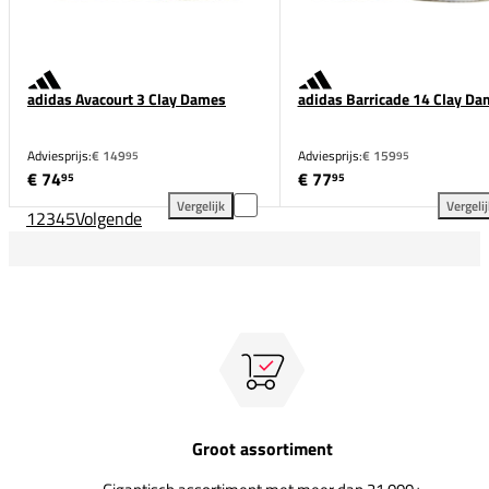
adidas Avacourt 3 Clay Dames
adidas Barricade 14 Clay Da
Adviesprijs:
€ 149
Adviesprijs:
€ 159
95
95
€ 74
€ 77
95
95
Vergelijk
Vergeli
1
2
3
4
5
Volgende
adidas Avacourt 3 Clay Dames toevoegen aan vergel
adi
Groot assortiment