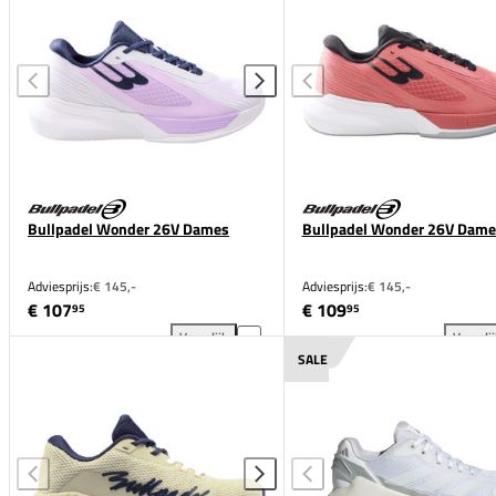
Bullpadel Wonder 26V Dames
Bullpadel Wonder 26V Dame
Adviesprijs:
€ 145,-
Adviesprijs:
€ 145,-
€ 107
€ 109
95
95
Vergelijk
Vergeli
Bullpadel Wonder 26V Dames toevoegen aan vergel
Bul
SALE