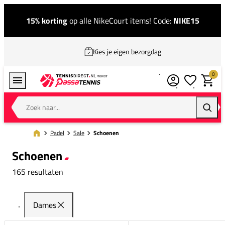
15% korting
op alle NikeCourt items! Code:
NIKE15
Kies je eigen bezorgdag
0
Verlanglijstj
Winkel
Zoek naar...
Zoeke
Padel
Sale
Schoenen
Schoenen
165 resultaten
Dames