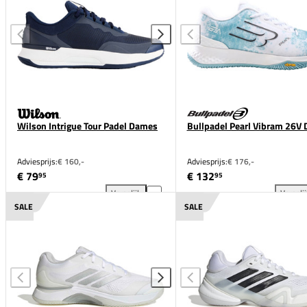
Wilson Intrigue Tour Padel Dames
Bullpadel Pearl Vibram 26V
Adviesprijs:
€ 160,-
Adviesprijs:
€ 176,-
€ 79
€ 132
95
95
Vergelijk
Vergeli
Wilson Intrigue Tour Padel Dames toevoegen aan ve
Bul
SALE
SALE