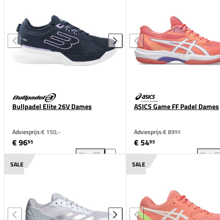
Bullpadel Elite 26V Dames
ASICS Game FF Padel Dames
Adviesprijs:
€ 150,-
Adviesprijs:
€ 89
95
€ 96
€ 54
95
95
Vergelijk
Vergeli
Bullpadel Elite 26V Dames toevoegen aan vergelijk
ASI
SALE
SALE