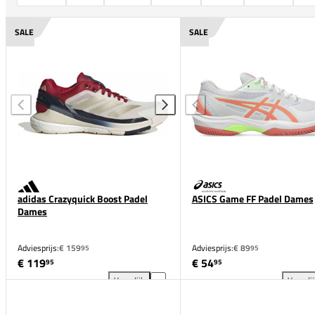
SALE
SALE
adidas Crazyquick Boost Padel
ASICS Game FF Padel Dames
Dames
Adviesprijs:
€ 159
Adviesprijs:
€ 89
95
95
€ 119
€ 54
95
95
Vergelijk
Vergeli
adidas Crazyquick Boost Padel Dames toevoegen aan
ASI