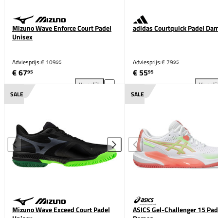
Mizuno Wave Enforce Court Padel
adidas Courtquick Padel Da
Unisex
Adviesprijs:
€ 109
Adviesprijs:
€ 79
95
95
€ 67
€ 55
95
95
Vergelijk
Vergeli
Mizuno Wave Enforce Court Padel Unisex toevoegen
adi
SALE
SALE
Mizuno Wave Exceed Court Padel
ASICS Gel-Challenger 15 Pad