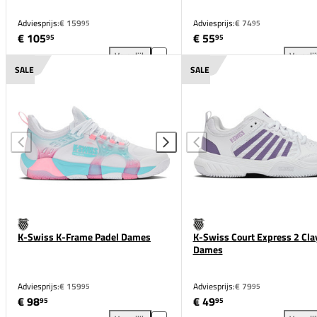
Adviesprijs:
€ 159
Adviesprijs:
€ 74
95
95
€ 105
€ 55
95
95
Vergelijk
Vergeli
ASICS Gel-Resolution X Padel Dames toevoegen aan
Asi
SALE
SALE
K-Swiss K-Frame Padel Dames
K-Swiss Court Express 2 Cla
Dames
Adviesprijs:
€ 159
Adviesprijs:
€ 79
95
95
€ 98
€ 49
95
95