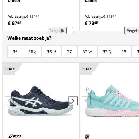
Unisex
Dames
Adviesprijs:
€ 124
Adviesprijs:
€ 119
95
95
€ 87
€ 78
95
95
Vergelijk
Vergeli
Mizuno Wave Exceed Court Padel Unisex toevoegen 
ASI
Welke maat zoek je?
36
36 ½
36 ⅔
37
37 ⅓
37 ½
38
3
SALE
SALE