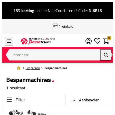
15% korting
op alle NikeCourt items! Code:
NIKE15
4 winkels
0
Verlanglijstj
Winkel
Zoek naar...
Zoeke
Bespannen
Bespanmachines
Bespanmachines
1 resultaat
Filter