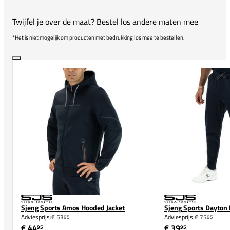
Twijfel je over de maat? Bestel los andere maten mee
*Het is niet mogelijk om producten met bedrukking los mee te bestellen.
Sjeng Sports Amos Hooded Jacket
Sjeng Sports Dayton
Adviesprijs:
€ 53
Adviesprijs:
€ 75
95
95
€ 44
€ 39
95
95