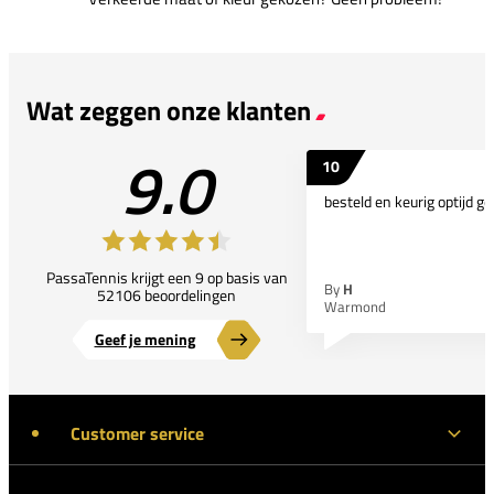
Wat zeggen onze klanten
9.0
10
besteld en keurig optijd ge
PassaTennis krijgt een 9 op basis van
By
H
52106 beoordelingen
Warmond
Geef je mening
Customer service