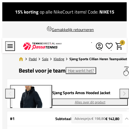
15% korting
op alle NikeCourt items! Code:
NIKE15
Gemakkelijk retourneren
0
Verlanglijstj
Winkel
Padel
Sale
Kleding
Sjeng Sports Cillian Heren Teampakket
Bestel voor je team
Hoe werkt het?
Sjeng Sports Amos Hooded Jacket
Alles over dit product
#1
Subtotaal
Adviesprijs:
€ 198,80
€ 142,80