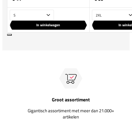
Maat
Maat
In winkelwagen
In wink
Groot assortiment
Gigantisch assortiment met meer dan 21.000+
artikelen