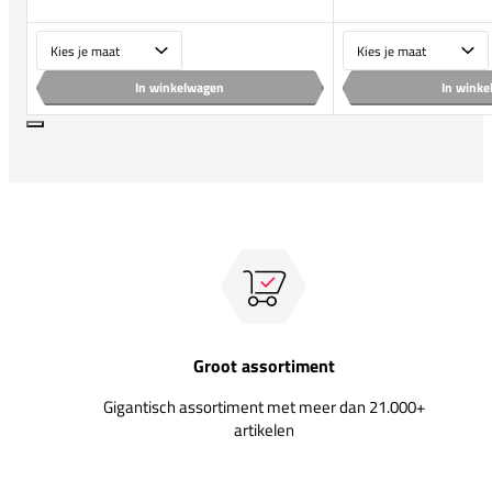
Maat
Maat
In winkelwagen
In wink
Groot assortiment
Gigantisch assortiment met meer dan 21.000+
artikelen