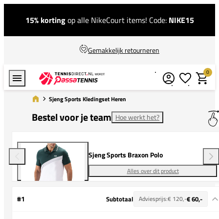
15% korting
op alle NikeCourt items! Code:
NIKE15
Gemakkelijk retourneren
0
Verlanglijstj
Winkel
Sjeng Sports Kledingset Heren
Bestel voor je team
Hoe werkt het?
Sjeng Sports Braxon Polo
Alles over dit product
#1
Subtotaal
Adviesprijs:
€ 120,-
€ 60,-