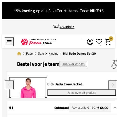
15% korting
op alle NikeCourt items! Code:
NIKE15
4 winkels
0
Verlanglijstj
Winkel
Padel
Sale
Kleding
Bidi Badu Dames Set 20
Bestel voor je team
Hoe werkt het?
Bidi Badu Crew Jacket
Alles over dit product
#1
Subtotaal
Adviesprijs:
€ 130,-
€ 64,90