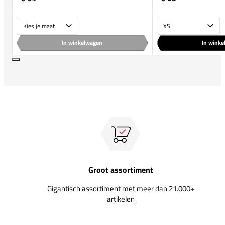
Maat
Maat
In winkelwagen
In wink
Groot assortiment
Gigantisch assortiment met meer dan 21.000+
artikelen