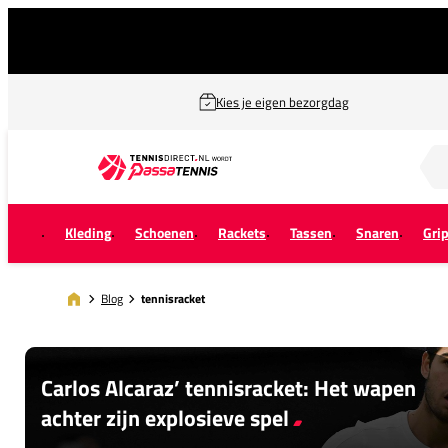
Kies je eigen bezorgdag
Zoek naar...
Kleding
Schoenen
Rackets
Tassen
Snaren
Gri
Blog
tennisracket
Carlos Alcaraz’ tennisracket: Het wapen
achter zijn explosieve spel