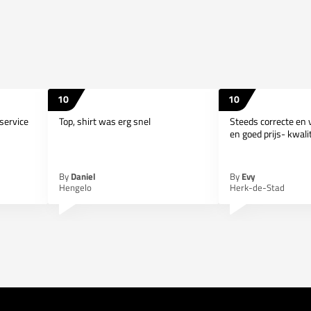
10
10
service
Top, shirt was erg snel
Steeds correcte en v
en goed prijs- kwalite
By
Daniel
By
Evy
Hengelo
Herk-de-Stad