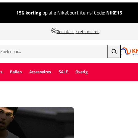
15% korting
op alle NikeCourt items! Code:
NIKE15
Gemakkelijk retourneren
Zoeken
ps
Ballen
Accessoires
SALE
Overig