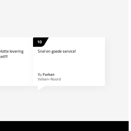
10
lotte levering
Snel en goede service!
it!!!
By
Furkan
Velsen-Noord