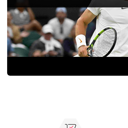
Ontdek het racket van Carlos Alcaraz: de Babolat Pure Aero 98.
Ideaal voor spelers die houden van power, spin en controle. Perfe
voor agressieve baseliners!