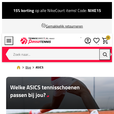
15% korting
op alle NikeCourt items! Code:
NIKE15
Gemakkelijk retourneren
0
Verlanglijstj
Winkel
Zoek naar...
Zoeke
Blog
ASICS
Welke ASICS tennisschoenen
passen bij jou?
Comfortabele tennisschoenen kunnen een
wereld van verschil maken op de baan.