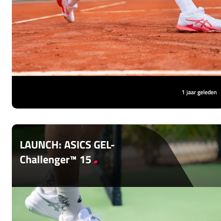
ASICS staat al jarenlang bekend om hun
innovatieve en comfortabele
tennisschoenen, die zijn ontworpen voor
verschillende speelstijlen en ondergronden.
In dit blog lees je meer.
1 jaar geleden
LAUNCH: ASICS GEL-
Challenger™ 15
De ASICS GEL-Challenger™ 15 is er voor
fanatieke tennissers: stabiel, comfortabel
en met veel grip. Slimme vernieuwingen
zorgen voor een nóg beter gevoel,.