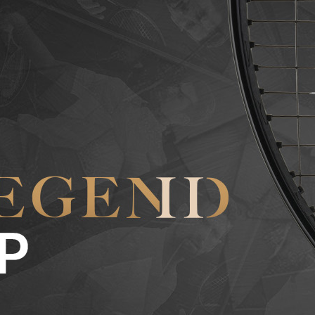
Legend MP
Gewicht: 300
gr → iets
lichter,
makkelijker te
swingen
Balans: 320
mm (1 HL) →
iets meer
power en
spinpotentieel
Snarenpatroon:
16/19 →
opener
patroon, meer