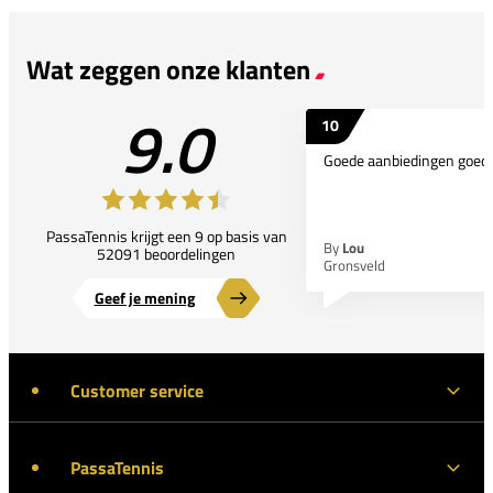
Wat zeggen onze klanten
9.0
10
Goede aanbiedingen goede
PassaTennis krijgt een 9 op basis van
By
Lou
52091 beoordelingen
Gronsveld
Geef je mening
Customer service
PassaTennis