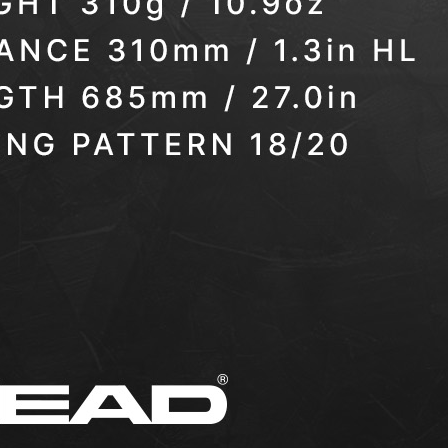
controle en
een strak
gevoel bij elke
slag.