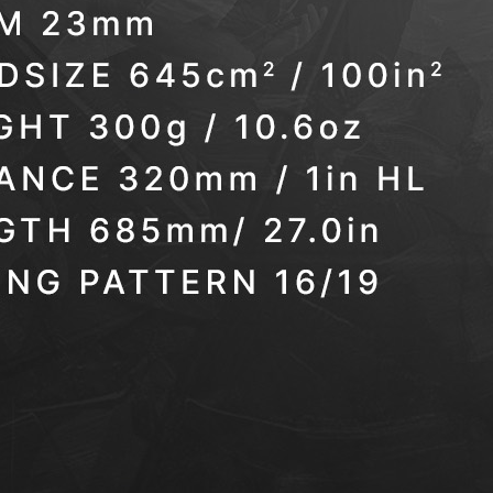
spin en power
Perfect voor
spelers die
extra snelheid
en effect willen
toevoegen aan
hun spel.