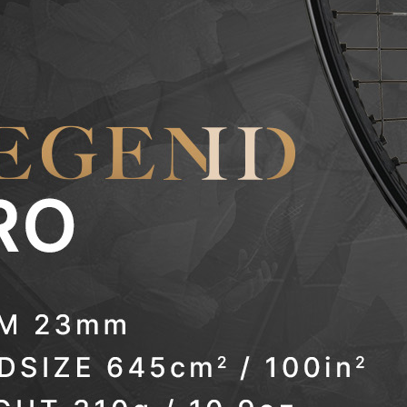
zwaarder, meer
stabiliteit en
controle
Balans: 310
mm (1.3 HL) →
beter
wendbaar bij
het net
Snarenpatroon:
18/20 →
dichter
patroon, meer
precisie en
duurzaamheid
Ideaal voor
spelers die
houden van