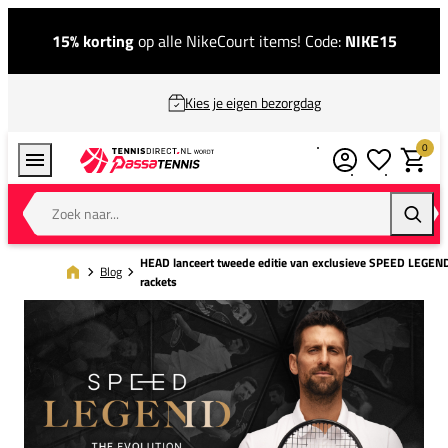
15% korting
op alle NikeCourt items! Code:
NIKE15
Kies je eigen bezorgdag
0
Verlanglijstj
Winkel
Zoek naar...
Zoeke
HEAD lanceert tweede editie van exclusieve SPEED LEGEN
Blog
rackets